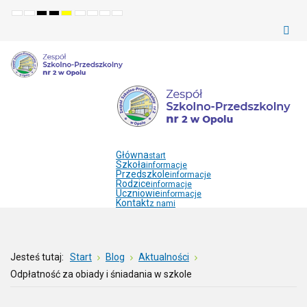
Default
Night
High
High
High
Set
Set
Make
Set
mode
mode
contrast
contrast
contrast
smaller
larger
font
default
black
black
yellow
font
font
more
font
white
yellow
black
readable
mode
mode
mode
Główna
start
Szkoła
informacje
Przedszkole
informacje
Rodzice
informacje
Uczniowie
informacje
Kontakt
z nami
Jesteś tutaj:
Start
Blog
Aktualności
Odpłatność za obiady i śniadania w szkole