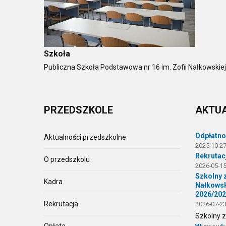
Szkoła
Publiczna Szkoła Podstawowa nr 16 im. Zofii Nałkowskie
PRZEDSZKOLE
AKTU
Odpłatnoś
Aktualności przedszkolne
2025-10-27
Rekrutac
O przedszkolu
2026-05-15
Szkolny 
Kadra
Nałkowsk
2026/20
Rekrutacja
2026-07-23
Szkolny z
Opłata