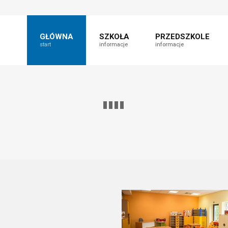
t
fault
nt
able
GŁÓWNA
SZKOŁA
PRZEDSZKOLE
start
informacje
informacje