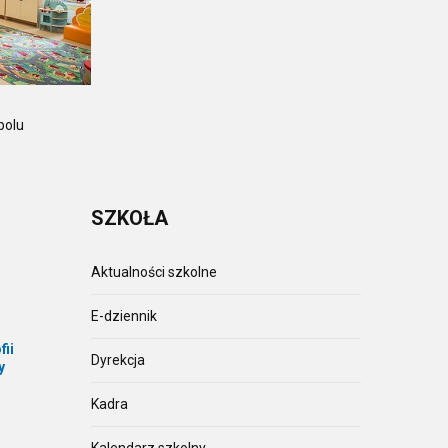
polu
SZKOŁA
Aktualności szkolne
E-dziennik
fii
Dyrekcja
y
Kadra
Kalendarz szkolny