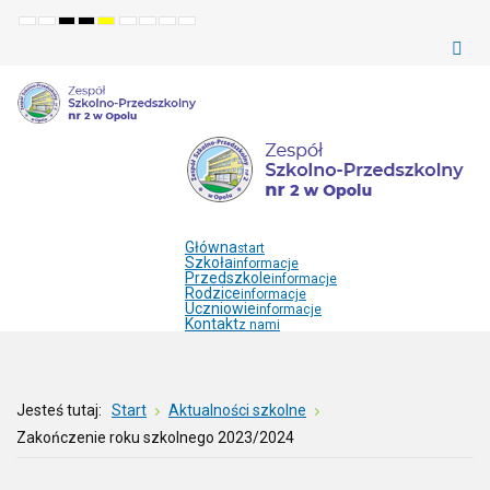
Default
Night
High
High
High
Set
Set
Make
Set
mode
mode
contrast
contrast
contrast
smaller
larger
font
default
black
black
yellow
font
font
more
font
white
yellow
black
readable
mode
mode
mode
Główna
start
Szkoła
informacje
Przedszkole
informacje
Rodzice
informacje
Uczniowie
informacje
Kontakt
z nami
Jesteś tutaj:
Start
Aktualności szkolne
Zakończenie roku szkolnego 2023/2024