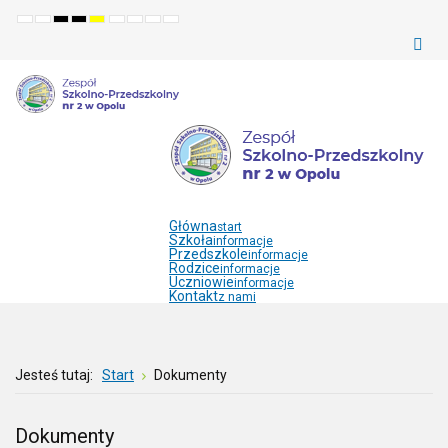
Default
Night
High
High
High
Set
Set
Make
Set
mode
mode
contrast
contrast
contrast
smaller
larger
font
default
black
black
yellow
font
font
more
font
white
yellow
black
readable
mode
mode
mode
Główna
start
Szkoła
informacje
Przedszkole
informacje
Rodzice
informacje
Uczniowie
informacje
Kontakt
z nami
Jesteś tutaj:
Start
Dokumenty
Dokumenty