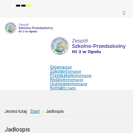
Default
Night
High
High
High
Set
Set
Make
Set
mode
mode
contrast
contrast
contrast
smaller
larger
font
default
black
black
yellow
font
font
more
font
white
yellow
black
readable
mode
mode
mode
Główna
start
Szkoła
informacje
Przedszkole
informacje
Rodzice
informacje
Uczniowie
informacje
Kontakt
z nami
Jesteś tutaj:
Start
Jadłospis
Jadłospis